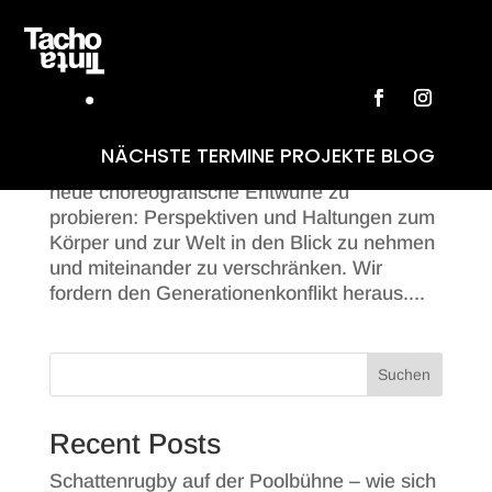
Fiktionsvisum für bewegte Zukünfte
by
Pipa
|
Apr. 19, 2023
|
Recherche
Wir suchen den Austausch mit der
NÄCHSTE TERMINE
PROJEKTE
BLOG
nachfolgenden Generation, um gemeinsam
neue choreografische Entwürfe zu
probieren: Perspektiven und Haltungen zum
Körper und zur Welt in den Blick zu nehmen
und miteinander zu verschränken. Wir
fordern den Generationenkonflikt heraus....
Suchen
Recent Posts
Schattenrugby auf der Poolbühne – wie sich